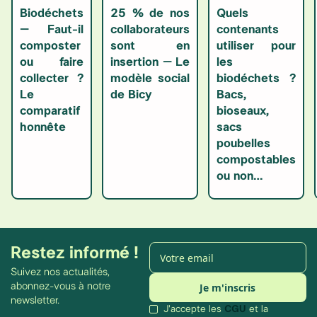
Biodéchets
25 % de nos
Quels
– Faut-il
collaborateurs
contenants
composter
sont en
utiliser pour
ou faire
insertion – Le
les
collecter ?
modèle social
biodéchets ?
Le
de Bicy
Bacs,
comparatif
bioseaux,
honnête
sacs
poubelles
compostables
ou non…
Restez informé !
Suivez nos actualités,
abonnez-vous à notre
newsletter.
J'accepte les
CGU
et la