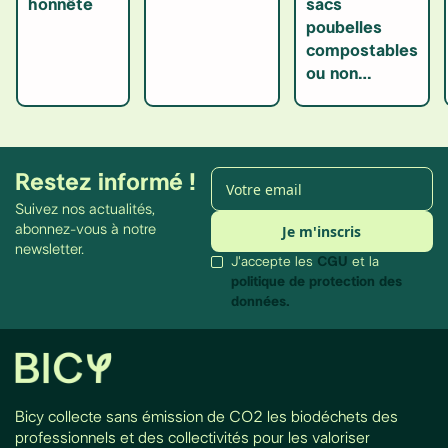
honnête
sacs
poubelles
compostables
ou non…
Restez informé !
Suivez nos actualités,
abonnez-vous à notre
newsletter.
J'accepte les
CGU
et la
politique de protection des
données.
Bicy collecte sans émission de CO2 les biodéchets des
professionnels et des collectivités pour les valoriser